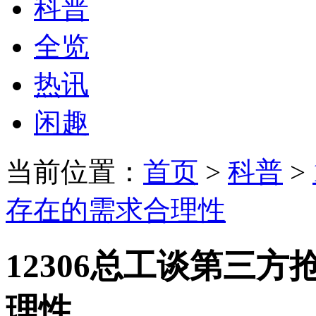
科普
全览
热讯
闲趣
当前位置：
首页
>
科普
>
存在的需求合理性
12306总工谈第三
理性