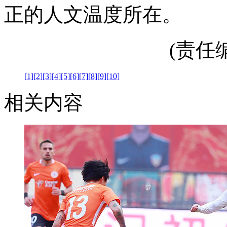
正的人文温度所在。
(责任编辑
[1]
[2]
[3]
[4]
[5]
[6]
[7]
[8]
[9]
[10]
相关内容