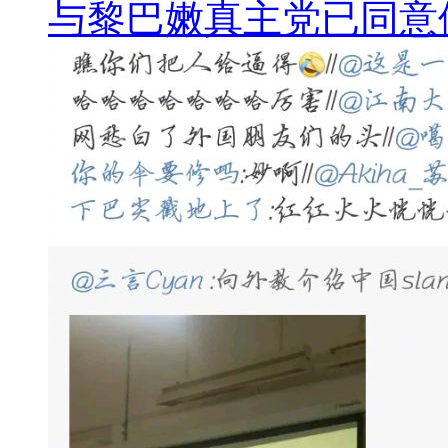
与黎巴嫩真主党已同意