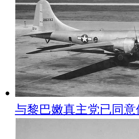
与黎巴嫩真主党已同意