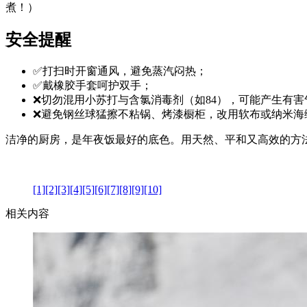
煮！）
安全提醒
✅打扫时开窗通风，避免蒸汽闷热；
✅戴橡胶手套呵护双手；
❌切勿混用小苏打与含氯消毒剂（如84），可能产生有害
❌避免钢丝球猛擦不粘锅、烤漆橱柜，改用软布或纳米海
洁净的厨房，是年夜饭最好的底色。用天然、平和又高效的方
[1]
[2]
[3]
[4]
[5]
[6]
[7]
[8]
[9]
[10]
相关内容