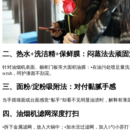
二、热水+洗洁精+保鲜膜：闷蒸法去顽固
针对油烟机表面、橱柜门板等大面积油膜：•在油污处喷足量洗洁
scrub，呵护漆面不刮花。
三、面粉/淀粉吸附法：对付黏腻手感
当手摸墙面或台面感觉“黏手”却看不见明显油渍时，解释有薄
四、油烟机滤网深度打扫
•拆下金属滤网，放入大锅中；•加水没过滤网，加入1勺小苏打