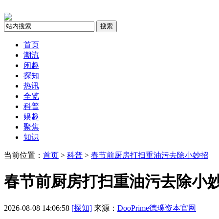
搜索
首页
潮流
闲趣
探知
热讯
全览
科普
娱趣
聚焦
知识
当前位置：
首页
>
科普
>
春节前厨房打扫重油污去除小妙招
春节前厨房打扫重油污去除小
2026-08-08 14:06:58
[探知]
来源：
DooPrime德璞资本官网