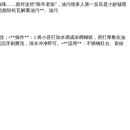
珠……面对这些“陈年老垢”，油污很多人第一反应是小妙猛喷
能轻松瓦解重油污**。油污
•**操作**：1.将小苏打加水调成浓稠糊状，房打厚敷在油
或旧牙刷擦洗，清水冲净即可。•**适用**：不锈钢灶台、瓷砖