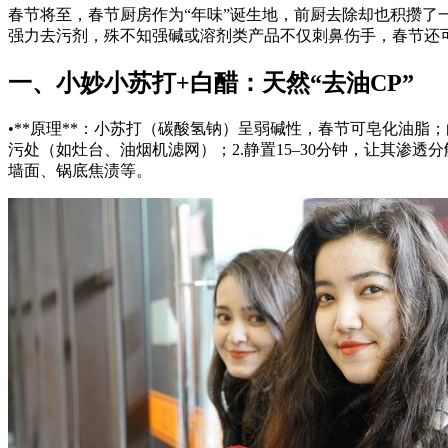
春节将至，春节厨房作为“年味”诞生地，前厨去除却也积攒了
强力去污剂，殊不知强碱或溶剂类产品不仅刺鼻伤手，春节还可
一、小妙小苏打+白醋：天然“去油CP”
•**原理**：小苏打（碳酸氢钠）呈弱碱性，春节
可皂化油脂；
污处（如灶台、油烟机滤网）；2.静置15–30分钟，让其渗透
墙面、锅底焦渍等。