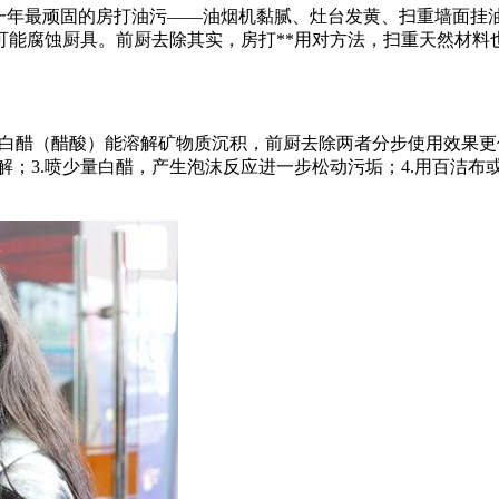
一年最顽固的房打
油污——油烟机黏腻、灶台发黄、扫重墙面挂油
能腐蚀厨具。前厨去除其实，房打**用对方法，扫重天然材料也
白醋（醋酸）能溶解矿物质沉积，前厨去除两者分步使用效果更佳；
分解；3.喷少量白醋，产生泡沫反应进一步松动污垢；4.用百洁布