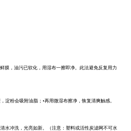
下保鲜膜，油污已软化，用湿布一擦即净。此法避免反复用力
理，淀粉会吸附油脂；•再用微湿布擦净，恢复清爽触感。
却后清水冲洗，光亮如新。（注意：塑料或活性炭滤网不可水