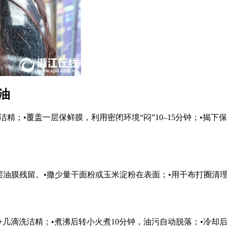
油
精；•覆盖一层保鲜膜，利用密闭环境“闷”10–15分钟；•揭
层油膜残留。•撒少量干面粉或玉米淀粉在表面；•用干布打圈清
+几滴洗洁精；•煮沸后转小火煮10分钟，油污自动脱落；•冷