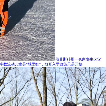
俄莫斯科州一仓库发生火灾
半数流动儿童是“城里娃”，放开入学政策只是开始