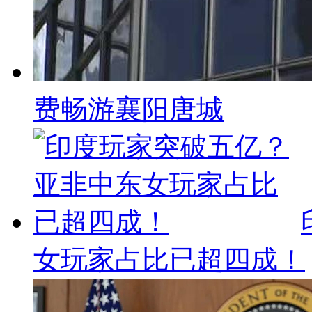
费畅游襄阳唐城
女玩家占比已超四成！