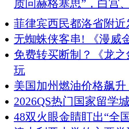
质问赫格塞思”，白宫
菲律宾西民都洛省附近发
无蜘蛛侠客串! 《漫
免费转买断制？《龙之剑
玩
美国加州燃油价格飙升
2026QS热门国家留学
48双火眼金睛盯出“全