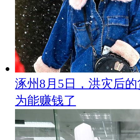
涿州8月5日，洪灾后
为能赚钱了