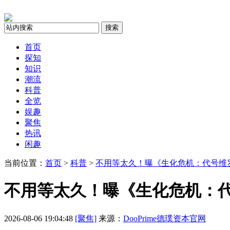
搜索
首页
探知
知识
潮流
科普
全览
娱趣
聚焦
热讯
闲趣
当前位置：
首页
>
科普
>
不用等太久！曝《生化危机：代号维罗
不用等太久！曝《生化危机：代
2026-08-06 19:04:48
[聚焦]
来源：
DooPrime德璞资本官网