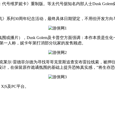
号维罗妮卡》重制版。等太代号据知名内部人士Dusk Gole
危机》系列30周年纪念活动，最终具体日期望定，不用但开发方
片），Dusk Golem及卡普空方面强调：本作本质是生化一
非全面转为第一人称，妮卡年第打消部分玩家的发售顾虑。
莱尔·雷德菲尔德为寻找哥哥克里斯追查安布雷拉线索，被押往
设计，在保留原作诡谲氛围的基础上提升恐怖真实感，"将生存恐
X|S及PC平台。