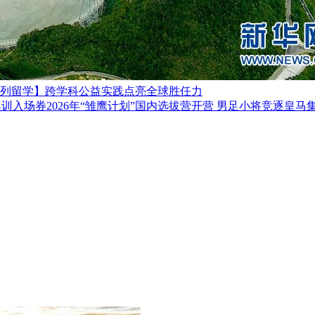
列留学】跨学科公益实践点亮全球胜任力
2026年“雏鹰计划”国内选拔营开营 男足小将竞逐皇马