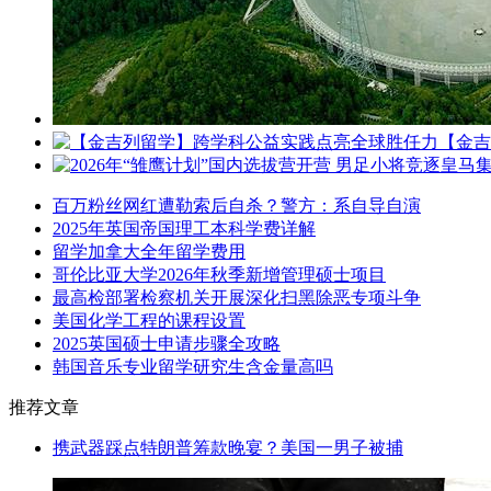
【金吉
百万粉丝网红遭勒索后自杀？警方：系自导自演
2025年英国帝国理工本科学费详解
留学加拿大全年留学费用
哥伦比亚大学2026年秋季新增管理硕士项目
最高检部署检察机关开展深化扫黑除恶专项斗争
美国化学工程的课程设置
2025英国硕士申请步骤全攻略
韩国音乐专业留学研究生含金量高吗
推荐文章
携武器踩点特朗普筹款晚宴？美国一男子被捕