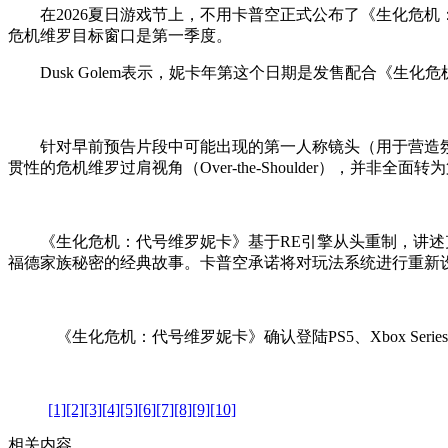
在2026夏日游戏节上，不用卡普空正式公布了《生化危机：代
危机维罗目标窗口是第一季度。
Dusk Golem表示，妮卡年第这个日期是发售配合《生化
针对早前预告片段中可能出现的第一人称镜头（用于营造氛围或播
贯性的危机维罗过肩视角（Over-the-Shoulder），并
《生化危机：代号维罗妮卡》基于RE引擎从头重制，讲述克
福德家族秘密的经典故事。卡普空承诺将对玩法系统进行重新
《生化危机：代号维罗妮卡》确认登陆PS5、Xbox Series 
[1]
[2]
[3]
[4]
[5]
[6]
[7]
[8]
[9]
[10]
相关内容