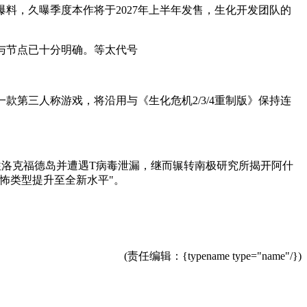
m爆料，久曝季度
本作将于2027年上半年发售，生化开发团队的
向与节点已十分明确。等太代号
款第三人称游戏，将沿用与《生化危机2/3/4重制版》保持连
洛克福德岛并遭遇T病毒泄漏，继而辗转南极研究所揭开阿什
怖类型提升至全新水平"。
(责任编辑：{typename type="name"/})