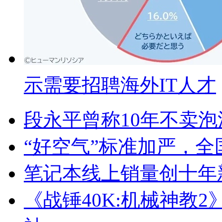
示需要招聘海外IT人才
段永平曾称10年不卖泡
“好空气”标准加严，
笔记本线上销量创十年新
《战锤40K:机械神教