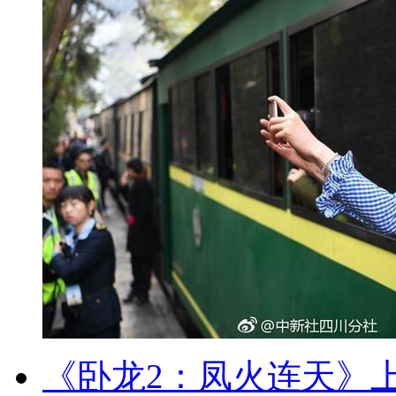
《卧龙2：凤火连天》上