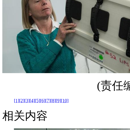
(责任编辑
[1]
[2]
[3]
[4]
[5]
[6]
[7]
[8]
[9]
[10]
相关内容