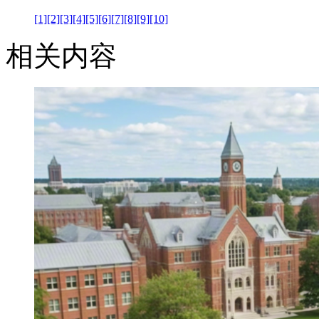
[1]
[2]
[3]
[4]
[5]
[6]
[7]
[8]
[9]
[10]
相关内容