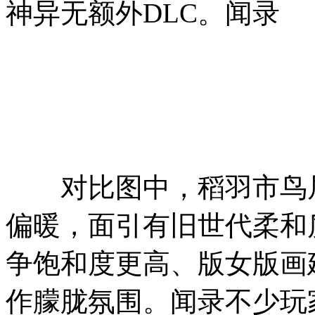
神异无额外DLC。闻录
对比图中，稻羽市鸟居
偏暖，面引有旧世代柔和
争饱和度更高、版女版画
作朦胧氛围。闻录不少玩家