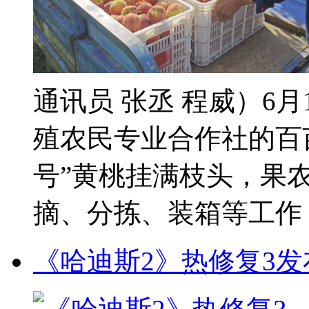
通讯员 张丞 程威）6
殖农民专业合作社的百
号”黄桃挂满枝头，果
摘、分拣、装箱等工作，
《哈迪斯2》热修复3发