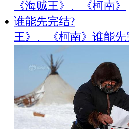
王》、《柯南》谁能先