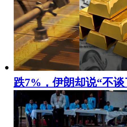
跌7%，伊朗却说“不谈