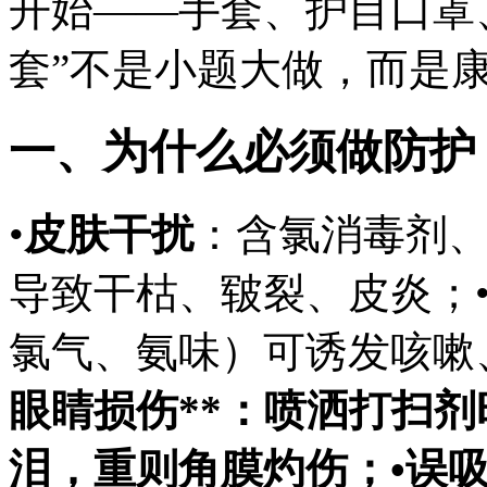
开始——手套、护目口罩
套”不是小题大做，而是
一、为什么必须做防护
•
皮肤干扰
：含氯消毒剂
导致干枯、皲裂、皮炎；
氯气、氨味）可诱发咳嗽
眼睛损伤**：喷洒打扫
泪，重则角膜灼伤；•
误吸