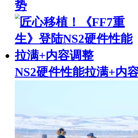
势
NS2硬件性能拉满+内