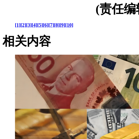
(责任编辑：
[1]
[2]
[3]
[4]
[5]
[6]
[7]
[8]
[9]
[10]
相关内容