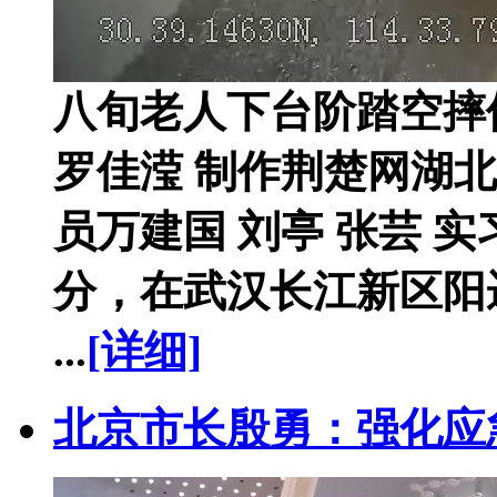
八旬老人下台阶踏空摔
罗佳滢 制作荆楚网湖北
员万建国 刘亭 张芸 实
分，在武汉长江新区阳
...
[详细]
北京市长殷勇：强化应