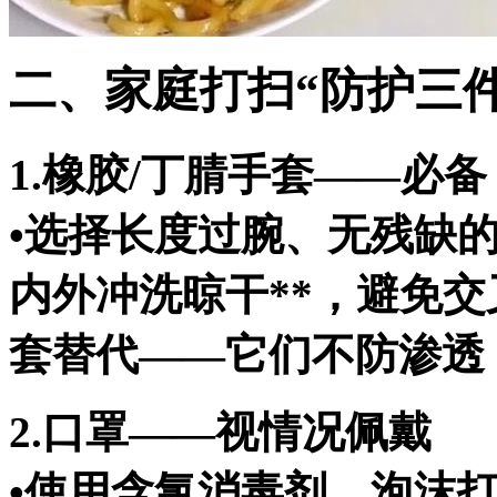
二、家庭打扫“防护三
1.橡胶/丁腈手套——必备
•选择长度过腕、无残缺的
内外冲洗晾干**，避免交
套替代——它们不防渗透
2.口罩——视情况佩戴
•使用含氯消毒剂、泡沫打