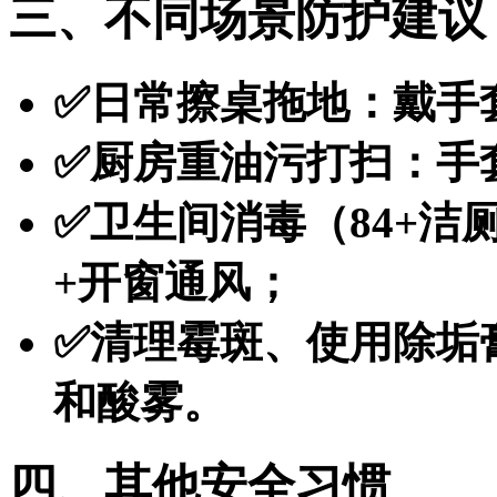
三、不同场景防护建议
✅
日常擦桌拖地
：戴手
✅
厨房重油污打扫
：手
✅
卫生间消毒（84+洁
+开窗通风；
✅
清理霉斑、使用除垢
和酸雾。
四、其他安全习惯