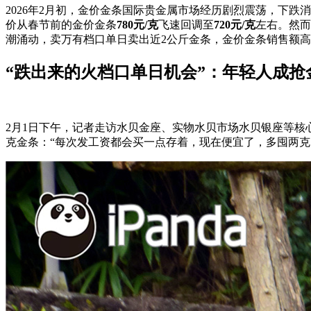
2026年2月初，金价金条国际贵金属市场经历剧烈震荡，下跌
价从春节前的金价金条
780元/克
飞速回调至
720元/克
左右。然而
潮涌动，卖万有档口单日卖出近2公斤金条，金价金条
销售额高
“跌出来的火档口单日机会”：年轻人成抢
2月1日下午，记者走访水贝金座、实物水贝市场水贝银座等核
克金条：“每次发工资都会买一点存着，现在便宜了，多囤两克