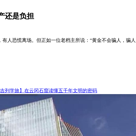
产还是负担
，有人恐慌离场。但正如一位老档主所说：“黄金不会骗人，骗人
吉列学旅】在云冈石窟读懂五千年文明的密码