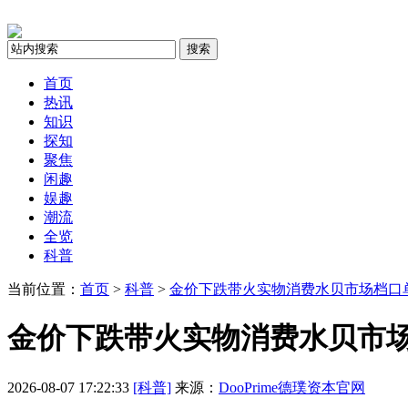
搜索
首页
热讯
知识
探知
聚焦
闲趣
娱趣
潮流
全览
科普
当前位置：
首页
>
科普
>
金价下跌带火实物消费水贝市场档口单
金价下跌带火实物消费水贝市场
2026-08-07 17:22:33
[科普]
来源：
DooPrime德璞资本官网