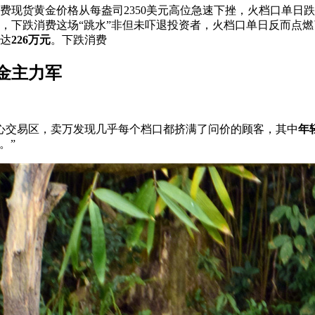
消费现货黄金价格从每盎司2350美元高位急速下挫，火档口单日
跌
，下跌消费这场“跳水”非但未吓退投资者，火档口单日反而点燃
达
226万元
。下跌消费
金主力军
心交易区，卖万发现几乎每个档口都挤满了问价的顾客，其中
年
。”