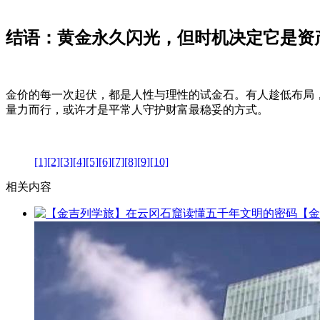
结语：黄金永久闪光，但时机决定它是资
金价的每一次起伏，都是人性与理性的试金石。有人趁低布局
量力而行，或许才是平常人守护财富最稳妥的方式。
[1]
[2]
[3]
[4]
[5]
[6]
[7]
[8]
[9]
[10]
相关内容
【金