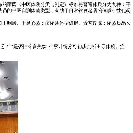
布的家庭《中医体质分类与判定》标准将普遍体质分为九种：平
成员的中医自测
体质类型，有助于日常饮食起居的体质个性化调
口干咽燥、手足心热；痰湿质体型偏胖、舌苔厚腻；湿热质易长
到疲乏？”“是否怕冷喜热饮？”累计得分可初步判断主导体质。注