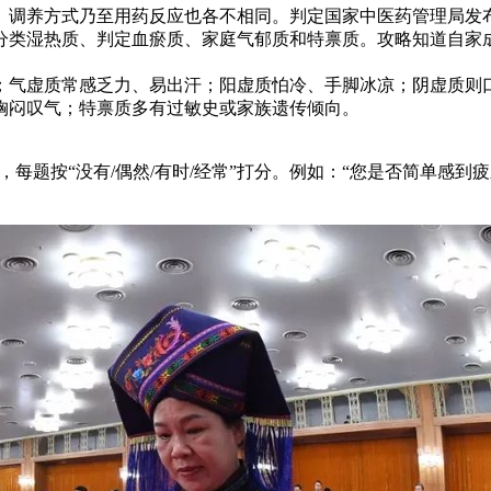
、调养方式乃至用药反应也各不相同。判定国家中医药管理局发
分类湿热质、判定血瘀质、家庭气郁质和特禀质。攻略知道自家
；气虚质常感乏力、易出汗；阳虚质怕冷、手脚冰凉；阴虚质则
胸闷叹气；特禀质多有过敏史或家族遗传倾向。
），每题按“没有/偶然/有时/经常”打分。例如：“您是否简单感