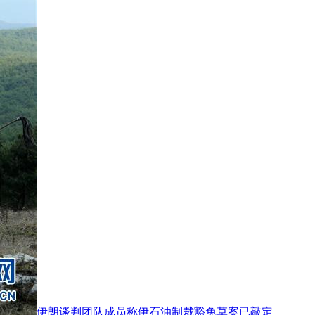
伊朗谈判团队成员称伊石油制裁豁免草案已敲定