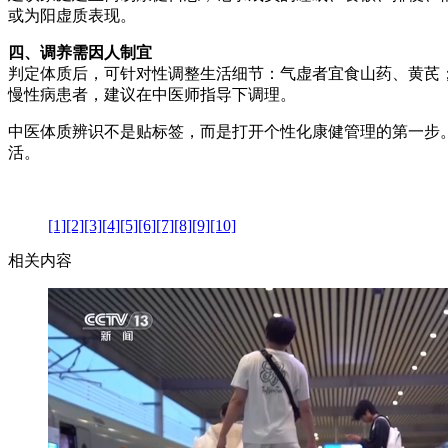
或为阳虚质表现。
四、调养需因人制宜
判定体质后，可针对性调整生活细节：气虚者宜食山药、黄芪
慢性病患者，建议在中医师指导下调理。
中医体质辨识不是贴标签，而是打开个性化康健管理的第一步
活。
[1]
[2]
[3]
[4]
[5]
[6]
[7]
[8]
[9]
[10]
相关内容