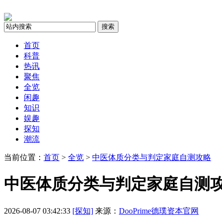
搜索
首页
科普
热讯
聚焦
全览
闲趣
知识
娱趣
探知
潮流
当前位置：
首页
>
全览
>
中医体质分类与判定家庭自测攻略
中医体质分类与判定家庭自测
2026-08-07 03:42:33
[探知]
来源：
DooPrime德璞资本官网