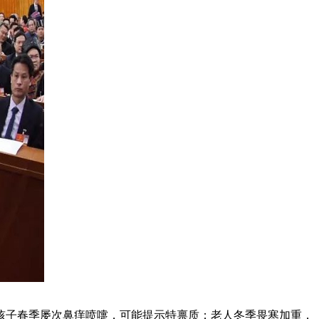
孩子春季屡次鼻痒喷嚏，可能提示特禀质；老人冬季畏寒加重，