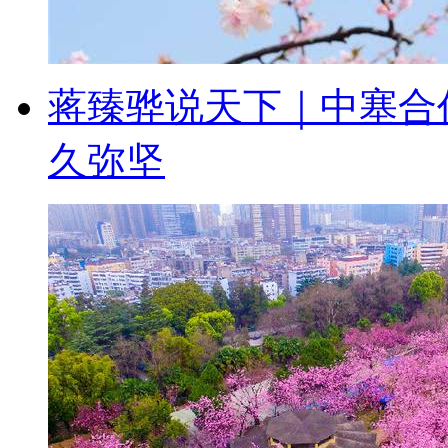
蒋臻骅说天下｜中塞合
久弥坚