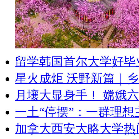
留学韩国首尔大学好毕
星火成炬 沃野新篇｜
月壤大显身手！ 嫦娥
一土“停摆”：一群理
加拿大西安大略大学热