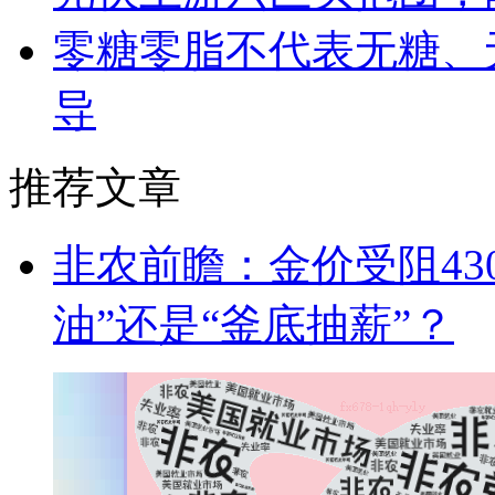
零糖零脂不代表无糖、
导
推荐文章
非农前瞻：金价受阻43
油”还是“釜底抽薪”？