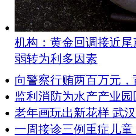
机构：黄金回调接近尾
弱转为利多因素
向警察行贿两百万元，
监利消防为水产产业园
老年画玩出新花样 武
一周接诊三例重症儿童