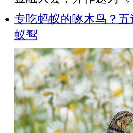
专吃蚂蚁的啄木鸟？五
蚁䴕