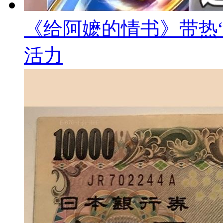
《给阿嬷的情书》带热“
活力