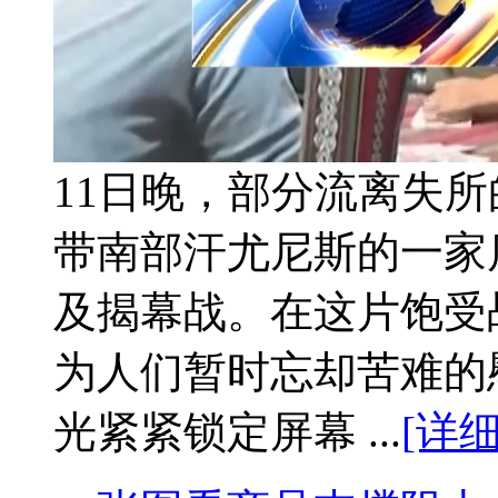
11日晚，部分流离失
带南部汗尤尼斯的一家
及揭幕战。在这片饱受
为人们暂时忘却苦难的
光紧紧锁定屏幕 ...
[详细