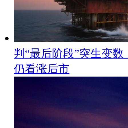
判“最后阶段”突生变
仍看涨后市