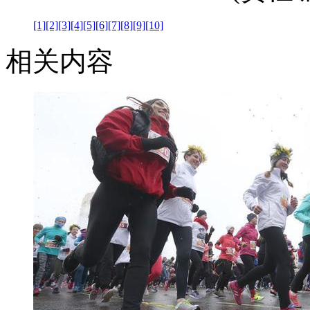
[1]
[2]
[3]
[4]
[5]
[6]
[7]
[8]
[9]
[10]
相关内容