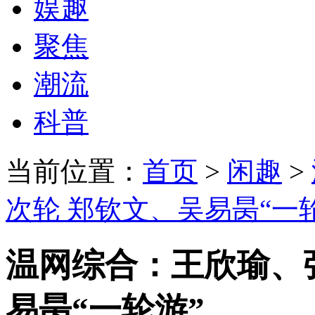
娱趣
聚焦
潮流
科普
当前位置：
首页
>
闲趣
>
次轮 郑钦文、吴易昺“一
温网综合：王欣瑜、
易昺“一轮游”