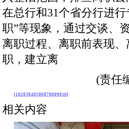
在总行和31个省分行进
职”等现象，通过交谈、
离职过程、离职前表现、
职，建立离
(责任编辑
[1]
[2]
[3]
[4]
[5]
[6]
[7]
[8]
[9]
[10]
相关内容