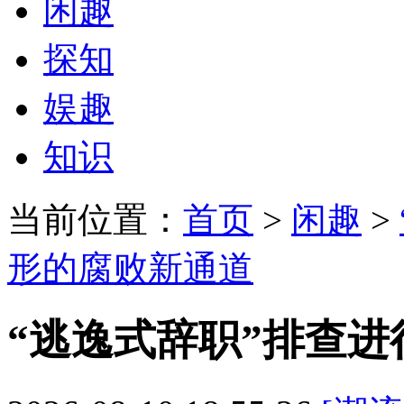
闲趣
探知
娱趣
知识
当前位置：
首页
>
闲趣
>
形的腐败新通道
“逃逸式辞职”排查