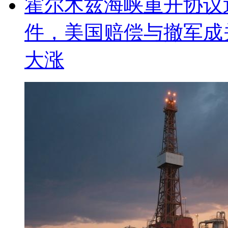
霍尔木兹海峡重开协议
件，美国赔偿与撤军成
大涨