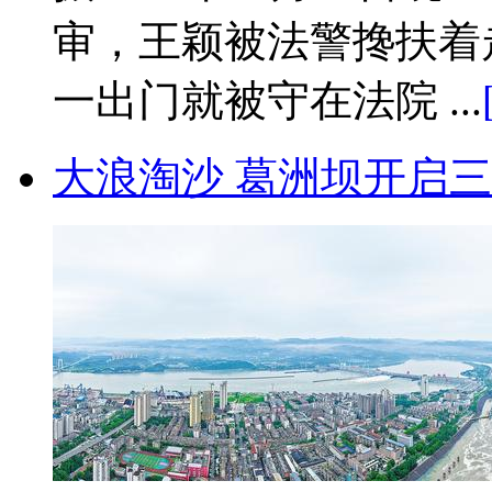
审，王颖被法警搀扶着
一出门就被守在法院 ...
大浪淘沙 葛洲坝开启