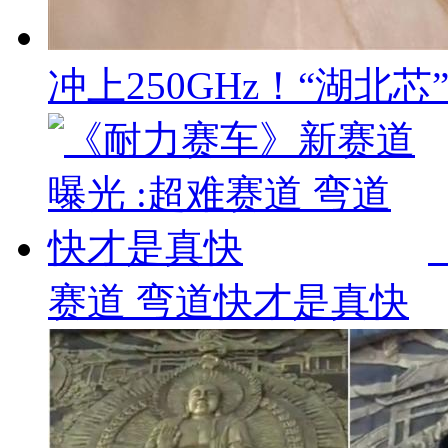
冲上250GHz！“湖北
赛道 弯道快才是真快