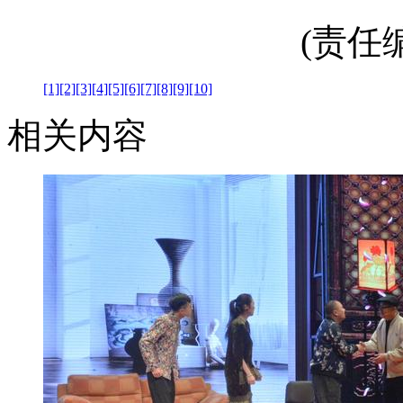
(责任编辑
[1]
[2]
[3]
[4]
[5]
[6]
[7]
[8]
[9]
[10]
相关内容